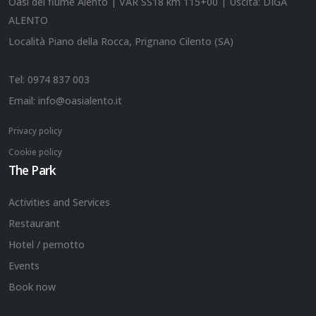
Oasi del fiume Alento | VAR SS18 km 115+00 | Uscita: DIGA
ALENTO
Località Piano della Rocca, Prignano Cilento (SA)
Tel:
0974 837 003
Email:
info@oasialento.it
Privacy policy
Cookie policy
The Park
Activities and Services
Restaurant
Hotel / pernotto
Events
Book now