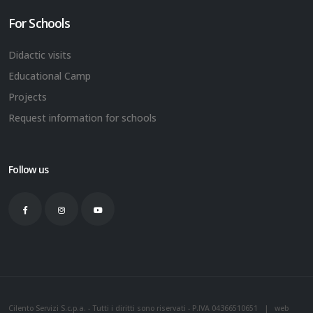
For Schools
Didactic visits
Educational Camp
Projects
Request information for schools
Follow us
Cilento Servizi S.c.p.a. - Tutti i diritti sono riservati - P.IVA 04366510651 | web