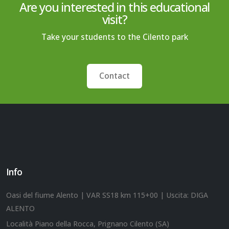
Are you interested in this educational
visit?
Take your students to the Cilento park
Contact
Info
Oasi del fiume Alento | VAR SS18 km 115+00 | Uscita: DIGA
ALENTO
Località Piano della Rocca, Prignano Cilento (SA)