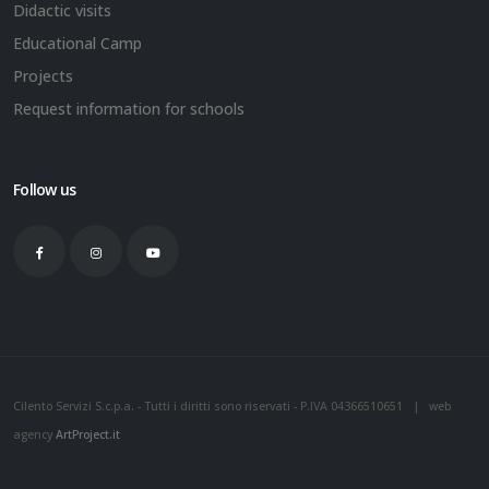
Didactic visits
Educational Camp
Projects
Request information for schools
Follow us
Cilento Servizi S.c.p.a. - Tutti i diritti sono riservati - P.IVA 04366510651 | web
agency
ArtProject.it