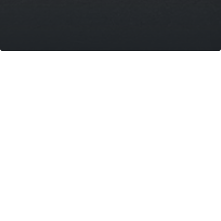
Area Pic-Nic
L'Oasi Alento è un mondo da
scoprire e vivere
a pochi Km dalle spiagge più
belle del Cilento