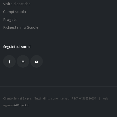
Visite didattiche
Campi scuola
Progetti
Richiesta info Scuole
Seguici sui social
Cilento Servizi S.c.p.a. - Tutti i diritti sono riservati - P.IVA 04366510651 | web
agency
ArtProject.it