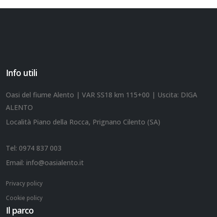
Info utili
Oasi del fiume Alento | VAR SS18 km 115+00 | Uscita: DIGA
ALENTO
Località Piano della Rocca, Prignano Cilento (SA)
Tel:
0974 837 003
Email:
info@oasialento.it
Privacy policy
Cookie policy
Il parco