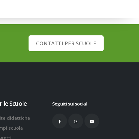
CONTATTI PER SCUOLE
r le Scuole
Seguici sui social
ite didattiche
mpi scuola
ogetti