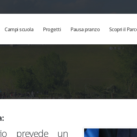
Campi scuola
Progetti
Pausa pranzo
Scopri il Parc
a:
rio prevede un