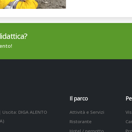
didattica?
lento!
Il parco
Pe
| Uscita: DIGA ALENTO
Attività e Servizi
Vis
A)
Ristorante
Ca
Hotel / pernotto
Pr