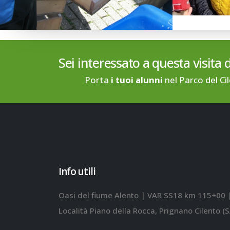
Sei interessato a questa visita 
Porta
i tuoi alunni
nel Parco del Ci
Info utili
Oasi del fiume Alento | VAR SS18 km 115+00 
Località Piano della Rocca, Prignano Cilento (S