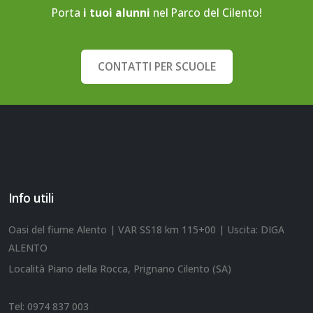
Porta
i tuoi alunni
nel Parco del Cilento!
CONTATTI PER SCUOLE
Info utili
Oasi del fiume Alento | VAR SS18 km 115+00 | Uscita: DIGA
ALENTO
Località Piano della Rocca, Prignano Cilento (SA)
Tel:
0974 837 003