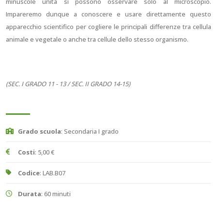
minuscole unità si possono osservare solo al microscopio.
Impareremo dunque a conoscere e usare direttamente questo
apparecchio scientifico per cogliere le principali differenze tra cellula
animale e vegetale o anche tra cellule dello stesso organismo.
(SEC. I GRADO 11 - 13 / SEC. II GRADO 14-15)
Grado scuola
: Secondaria I grado
Costi
: 5,00 €
Codice
: LAB.B07
Durata
: 60 minuti