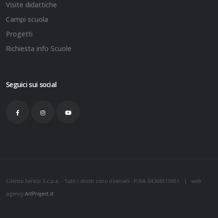
Visite didattiche
Campi scuola
Progetti
Richiesta info Scuole
Seguici sui social
Cilento Servizi S.c.p.a. - Tutti i diritti sono riservati - P.IVA 04366510651 | web
agency
ArtProject.it