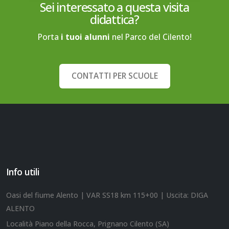
Sei interessato a questa visita
didattica?
Porta
i tuoi alunni
nel Parco del Cilento!
CONTATTI PER SCUOLE
Info utili
Oasi del fiume Alento | VAR SS18 km 115+00 | Uscita: DIGA
ALENTO
Località Piano della Rocca, Prignano Cilento (SA)