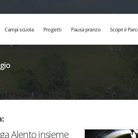
Campi scuola
Progetti
Pausa pranzo
Scopri il Parc
ggio
a:
Diga Alento insieme