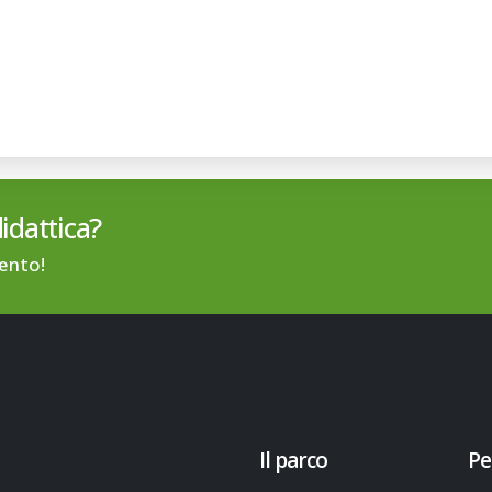
didattica?
lento!
Il parco
Pe