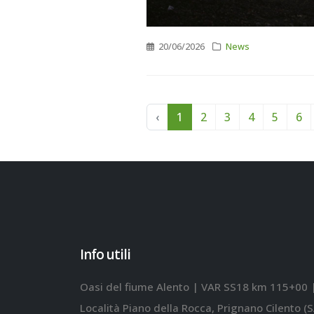
20/06/2026
News
‹
1
2
3
4
5
6
Info utili
Oasi del fiume Alento | VAR SS18 km 115+00 
Località Piano della Rocca, Prignano Cilento (S